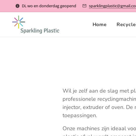
Di, wo en donderdag geopend
sparklingplastic@gmail.c
Home
Recycle
Wil je zelf aan de slag met pla
professionele recyclingmachi
injector, extruder of oven. D
toepassingen.
Onze machines zijn ideaal voo