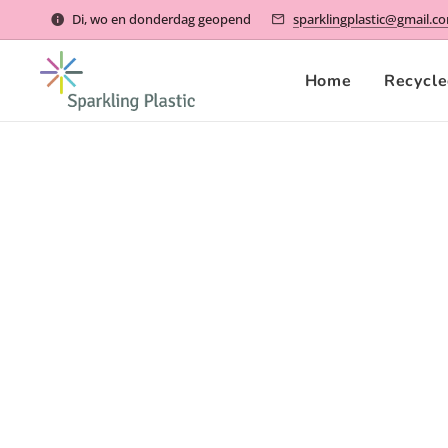
Di, wo en donderdag geopend
sparklingplastic@gmail.c
Home
Recycle